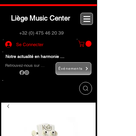
L
M
C
iège
usic
enter
+32 (0) 475 46 20 39
Se Connecter
Notre actualité en harmonie …
Retrouvez-nous sur …
Événements
Utilisez le bouton
« Rechercher… »
pour
trouver rapidement vos instruments de
musique et accessoires.