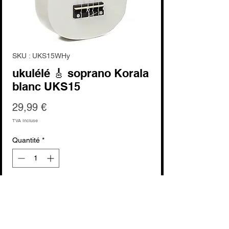
SKU : UKS15WHy
ukulélé 🎸 soprano Korala
blanc UKS15
Prix
29,99 €
TVA Incluse
Quantité
*
Ajouter au panier
Commander et payer