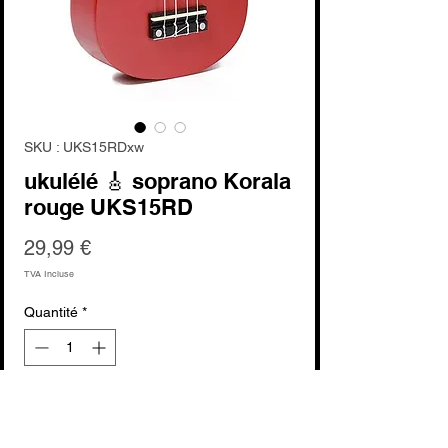
SKU : UKS15RDxw
ukulélé 🎸 soprano Korala
rouge UKS15RD
Prix
29,99 €
TVA Incluse
Quantité
*
Ajouter au panier