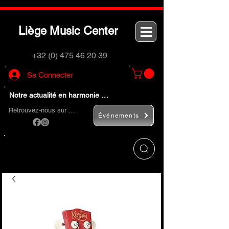
L
M
C
iège
usic
enter
+32 (0) 475 46 20 39
Se Connecter
Notre actualité en harmonie …
Retrouvez-nous sur …
Événements
Utilisez le bouton
« Rechercher… »
pour
trouver rapidement vos instruments de
musique et accessoires.