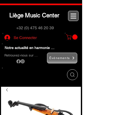
L
M
C
iège
usic
enter
+32 (0) 475 46 20 39
Se Connecter
Notre actualité en harmonie …
Retrouvez-nous sur …
Événements
Utilisez le bouton
« Rechercher… »
pour
trouver rapidement vos instruments de
musique et accessoires.