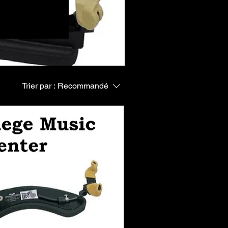
d'accessoires
 les épaulières
ité, permettant
s différentes
rphologie du
Trier par :
Recommandé