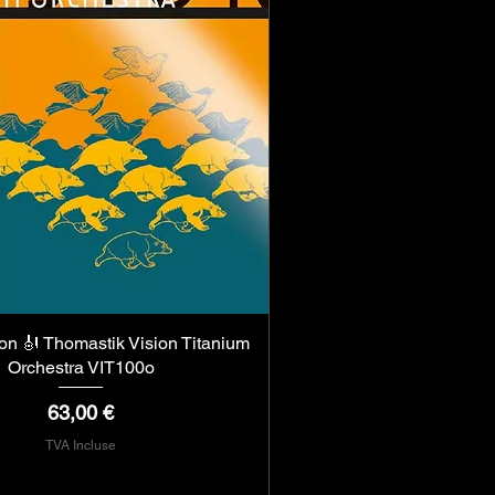
lon 🎻 Thomastik Vision Titanium
Aperçu rapide
Orchestra VIT100o
Prix
63,00 €
TVA Incluse