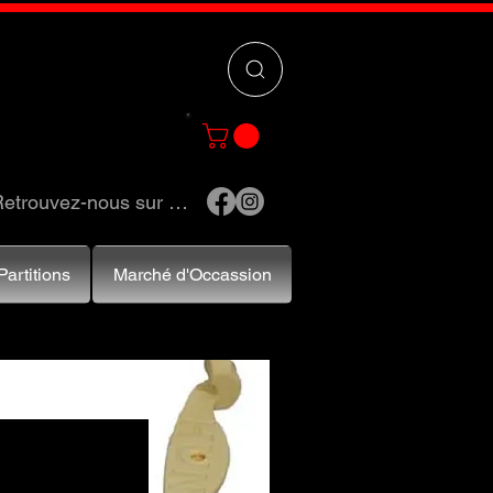
 »
pour trouver
e et accessoires.
etrouvez-nous sur …
Partitions
Marché d'Occassion