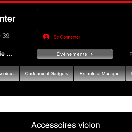
Utilisez le bouton
« Rechercher…
nter
rapidement vos instruments de musiqu
0 39
Se Connecter
nie …
R
Événements
soires
Cadeaux et Gadgets
Enfants et Musique
Accessoires violon