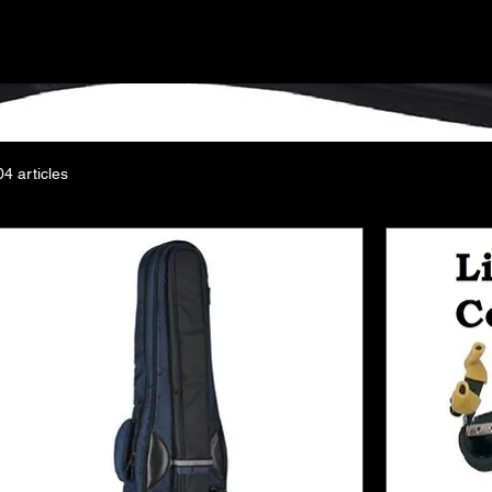
ic Center, les violonistes peuvent découvrir une large gamme 
 optimiser leur expérience musicale. Parmi les incontournables,
t particulièrement appréciées pour leur confort et leur ajustabil
ant des heures sans fatigue. Les mentonnières, disponibles dan
atériaux, assurent un maintien sécurisé tout en respectant la mo
styles de jeu, garantissant ainsi un son riche.
04 articles