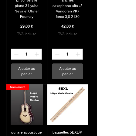
Envol vers le
anches
également des
piano 3 Lyuba
saxophone alto 🎷
accessoires innovants,
Neva et Olivier
Vandoren VK7
Poumay
force 3,0 2130
tels que des supports
ajustables, des étuis
Prix
Prix
29,00 €
42,00 €
renforcés et des outils
TVA Incluse
TVA Incluse
d'entretien pour garantir
la longévité de vos
instruments. De plus, nos
nouvelles gammes
d'harmonicas et
Ajouter au
Ajouter au
panier
panier
d'instruments à vent sont
parfaite
Nouveauté
guitare acoustique
baguettes 5BXL🥁