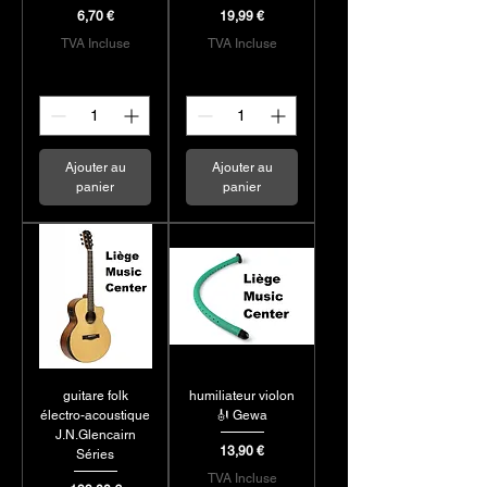
Prix
Prix
6,70 €
19,99 €
TVA Incluse
TVA Incluse
Ajouter au
Ajouter au
panier
panier
guitare folk
humiliateur violon
électro-acoustique
🎻 Gewa
J.N.Glencairn
Prix
13,90 €
Séries
TVA Incluse