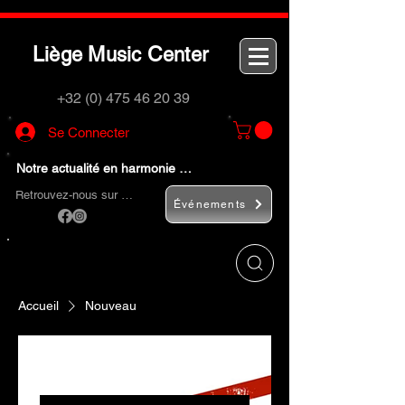
L
M
C
iège
usic
enter
+32 (0) 475 46 20 39
Se Connecter
Notre actualité en harmonie …
Retrouvez-nous sur …
Événements
Utilisez le bouton
« Rechercher… »
pour
trouver rapidement vos instruments de
musique et accessoires.
Accueil
Nouveau