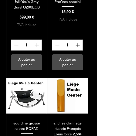
folk You's Grey
ProOrca special
Burst O200EGB
Prix
15,90 €
Prix
599,00 €
TVA Incluse
TVA Incluse
Ajouter au
Ajouter au
panier
panier
sourdine grosse
anches clarinette
caisse EQPAD
classic François
Louis force 2,5📯