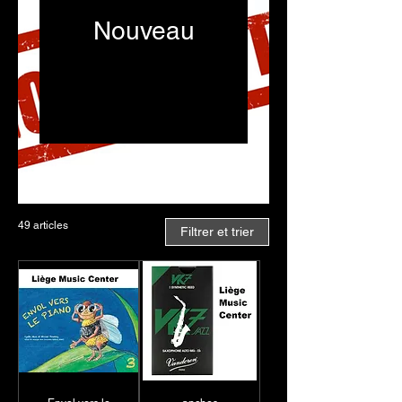
Nouveau
Découvrez les dernières
nouveautés au Liège
Music Center, où nous
sommes constamment à
l'affût des tendances et
des nouveaux produits
pour enrichir votre
expérience musicale.
49 articles
Filtrer et trier
Nous avons récemment
élargi notre sélection
d'instruments, y compris
des pianos numériques
dernier cri, des guitares
de marques renommées,
et des cajons de qualité.
Nous proposons