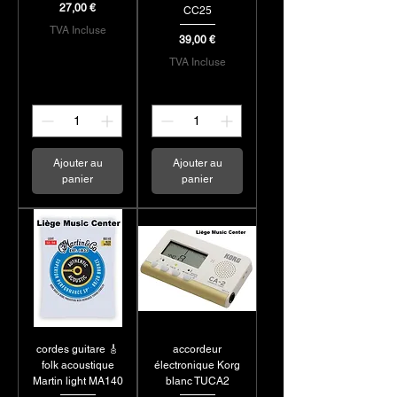
Prix
27,00 €
CC25
TVA Incluse
Prix
39,00 €
TVA Incluse
Ajouter au
Ajouter au
panier
panier
cordes guitare 🎸
accordeur
folk acoustique
électronique Korg
Martin light MA140
blanc TUCA2