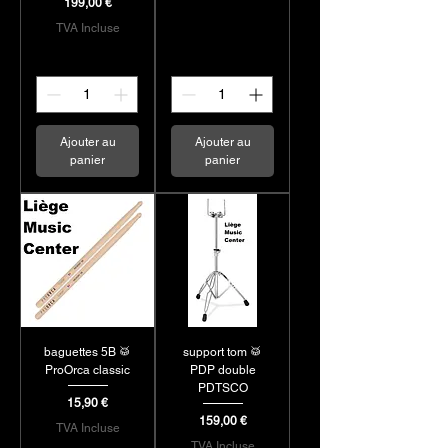
Prix
199,00 €
TVA Incluse
Ajouter au
Ajouter au
panier
panier
baguettes 5B 🥁
support tom 🥁
ProOrca classic
PDP double
PDTSCO
Prix
15,90 €
Prix
159,00 €
TVA Incluse
TVA Incluse