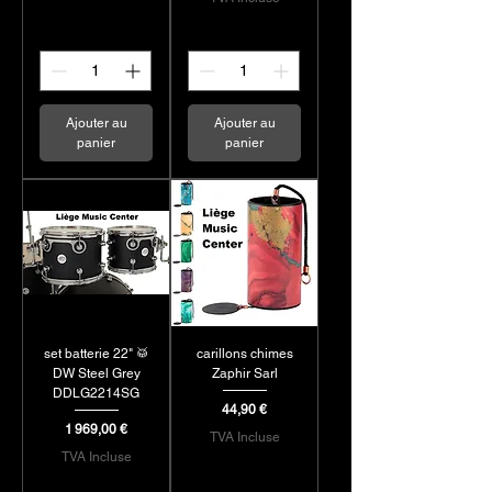
Ajouter au
Ajouter au
panier
panier
set batterie 22" 🥁
carillons chimes
DW Steel Grey
Zaphir Sarl
DDLG2214SG
Prix
44,90 €
Prix
1 969,00 €
TVA Incluse
TVA Incluse