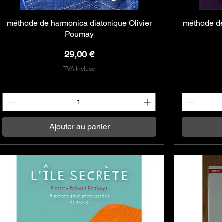
méthode de harmonica diatonique Olivier
Aperçu rapide
méthode de
Poumay
Prix
29,00 €
TVA Incluse
Ajouter au panier