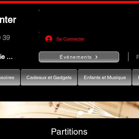
Utilisez le bouton
« Rechercher…
nter
rapidement vos instruments de musiqu
0 39
Se Connecter
nie …
R
Événements
soires
Cadeaux et Gadgets
Enfants et Musique
Partitions