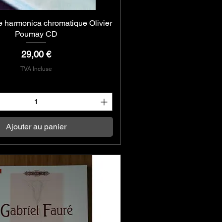
 harmonica chromatique Olivier
Aperçu rapide
Poumay CD
Prix
29,00 €
TVA Incluse
Ajouter au panier