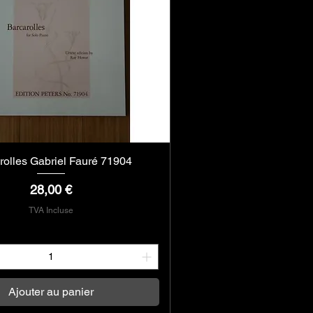
rolles Gabriel Fauré 71904
Aperçu rapide
Prix
28,00 €
TVA Incluse
Ajouter au panier