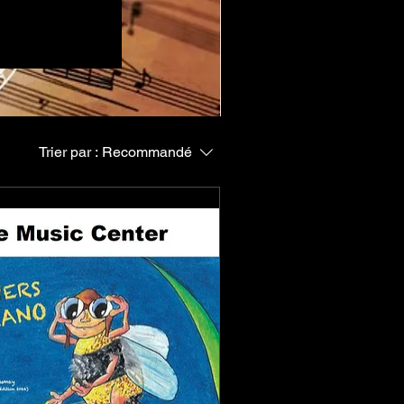
issage et la
s instruments,
s. Les méthodes,
es compétences
ants ou avancés,
ur art.
Trier par :
Recommandé