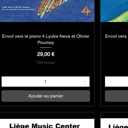
Envol vers le piano 4 Lyuba Neva et Olivier
Aperçu rapide
Envol vers 
Poumay
Prix
29,00 €
TVA Incluse
Ajouter au panier