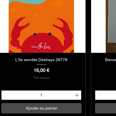
L'île secrète Deshays 28778
Aperçu rapide
Barca
Prix
16,00 €
TVA Incluse
Ajouter au panier