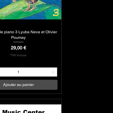
le piano 3 Lyuba Neva et Olivier
Aperçu rapide
Poumay
Prix
29,00 €
TVA Incluse
Ajouter au panier