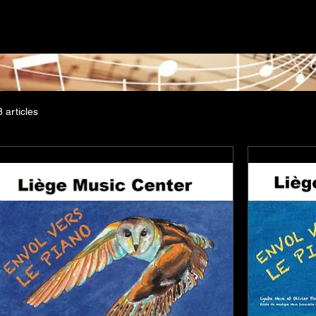
ns et méthodes pour instruments sont essentielles pour l'apprent
cale. Les partitions, qu'elles soient pour piano, guitare ou autre
es et les accords nécessaires pour interpréter des œuvres variée
, proposent des exercices et des techniques pour développer l
 Ensemble, elles permettent aux musiciens, qu'ils soient début
resser, d'explorer de nouveaux répertoires et de perfectionner le
8 articles