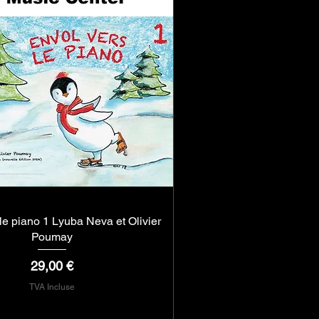
le piano 1 Lyuba Neva et Olivier
Aperçu rapide
Poumay
Prix
29,00 €
TVA Incluse