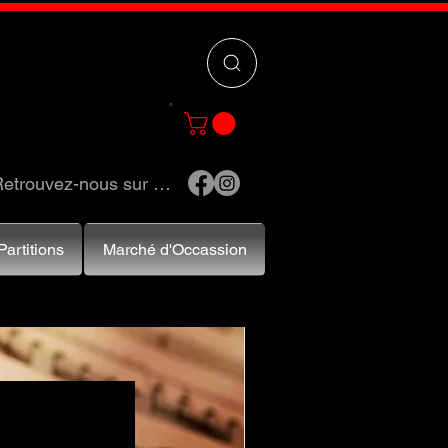
 »
pour trouver
e et accessoires.
etrouvez-nous sur …
Partitions
Marché d'Occassion