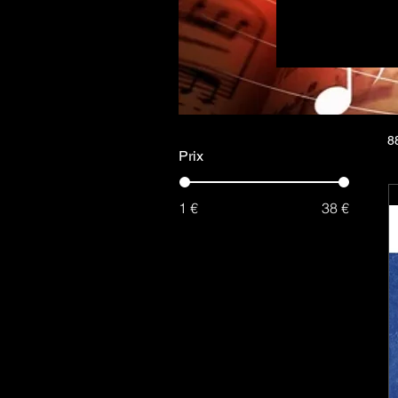
Les partitio
pratique musi
offrent les not
quant à elles
instrumentales.
de prog
8
Prix
1 €
38 €