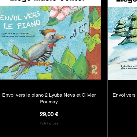
Envol vers le piano 2 Lyuba Neva et Olivier
Aperçu rapide
Envol vers 
Poumay
Prix
29,00 €
TVA Incluse