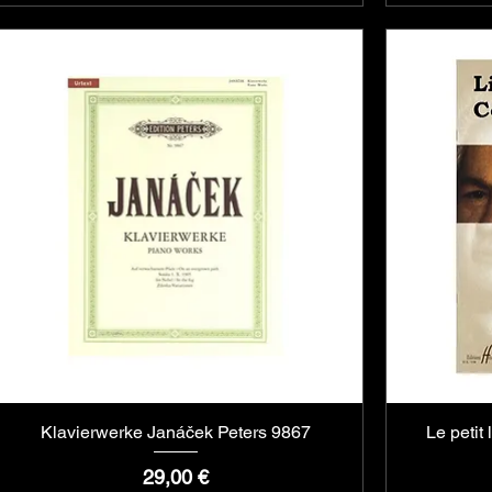
Klavierwerke Janáček Peters 9867
Aperçu rapide
Le petit
Prix
29,00 €