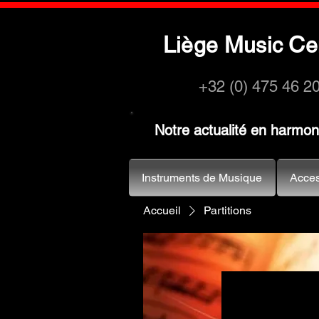
L
M
C
iège
usic
e
+32 (0) 475 46 2
Notre actualité en harmo
Instruments de Musique
Acces
Accueil
Partitions