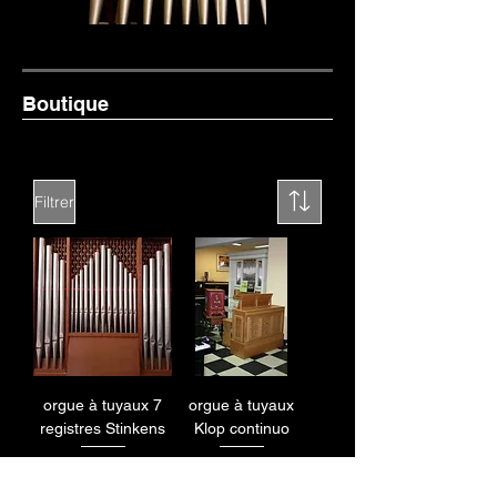
Boutique
Filtrer
orgue à tuyaux 7
orgue à tuyaux
registres Stinkens
Klop continuo
Prix
Prix
11 495,00 €
18 990,00 €