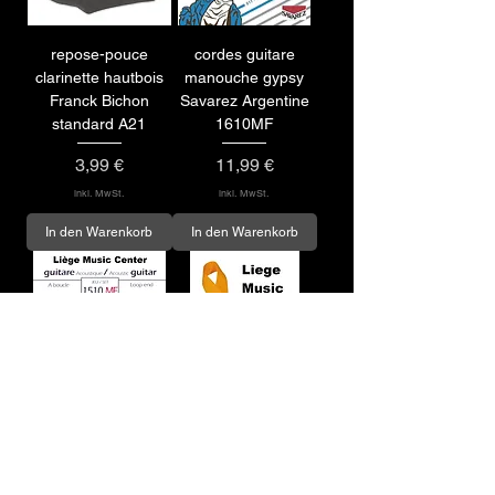
repose-pouce
cordes guitare
clarinette hautbois
manouche gypsy
Franck Bichon
Savarez Argentine
standard A21
1610MF
Preis
Preis
3,99 €
11,99 €
inkl. MwSt.
inkl. MwSt.
In den Warenkorb
In den Warenkorb
cordes guitare
sangle guitare jaune
acoustique flamenco
Gaucho GSTY
Savarez Argentine
Preis
7,99 €
1510MF