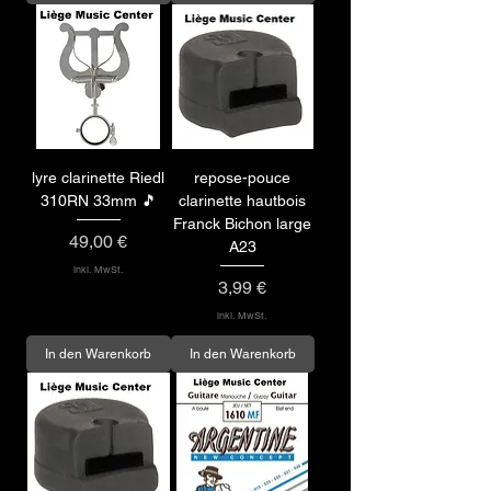
lyre clarinette Riedl
repose-pouce
310RN 33mm 🎵
clarinette hautbois
Franck Bichon large
Preis
49,00 €
A23
inkl. MwSt.
Preis
3,99 €
inkl. MwSt.
In den Warenkorb
In den Warenkorb