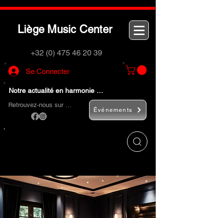
L
M
C
iège
usic
enter
+32 (0) 475 46 20 39
Se Connecter
Notre actualité en harmonie …
Retrouvez-nous sur …
Événements
Utilisez le bouton
« Rechercher… »
pour
trouver rapidement vos instruments de
musique et accessoires.