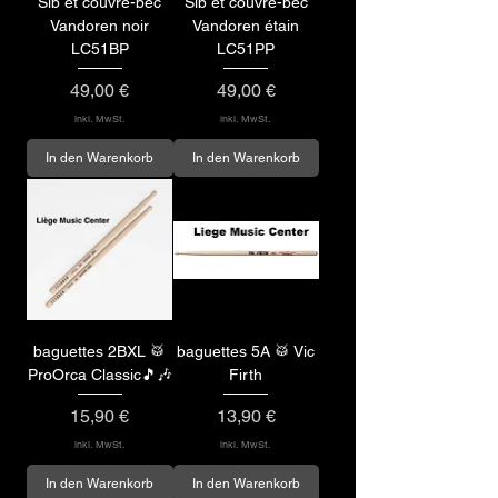
Sib et couvre-bec
Sib et couvre-bec
Vandoren noir
Vandoren étain
LC51BP
LC51PP
Preis
Preis
49,00 €
49,00 €
inkl. MwSt.
inkl. MwSt.
In den Warenkorb
In den Warenkorb
baguettes 2BXL 🥁
baguettes 5A 🥁 Vic
ProOrca Classic🎵🎶
Firth
Preis
Preis
15,90 €
13,90 €
inkl. MwSt.
inkl. MwSt.
In den Warenkorb
In den Warenkorb