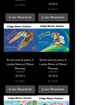
Preis
18,00 €
inkl. MwSt.
inkl. MwSt.
In den Warenkorb
In den Warenkorb
Envol vers le piano 4
Envol vers le piano 3
Lyuba Neva et Olivier
Lyuba Neva et Olivier
Poumay
Poumay
Preis
Preis
29,00 €
29,00 €
inkl. MwSt.
inkl. MwSt.
In den Warenkorb
In den Warenkorb