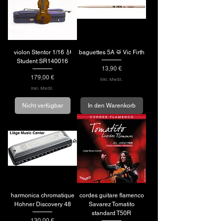
violon Stentor 1/16 🎻
baguettes 5A 🥁 Vic Firth
Student SR140016
Preis
13,90 €
Preis
179,00 €
inkl. MwSt.
inkl. MwSt.
Nicht verfügbar
In den Warenkorb
harmonica chromatique
cordes guitare flamenco
Hohner Discovery 48
Savarez Tomatito
standard T50R
Preis
130,00 €