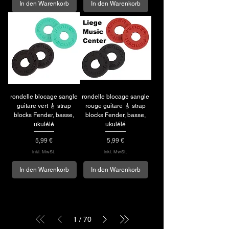
In den Warenkorb
In den Warenkorb
rondelle blocage sangle
rondelle blocage sangle
guitare vert 🎸 strap
rouge guitare 🎸 strap
blocks Fender, basse,
blocks Fender, basse,
ukulélé
ukulélé
Preis
Preis
5,99 €
5,99 €
inkl. MwSt.
inkl. MwSt.
In den Warenkorb
In den Warenkorb
1
/
70