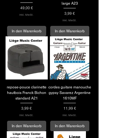
large A23
Preis
49,00 €
Preis
3,99 €
inkl. MwSt.
inkl. MwSt.
In den Warenkorb
In den Warenkorb
repose-pouce clarinette
cordes guitare manouche
hautbois Franck Bichon
gypsy Savarez Argentine
standard A21
1610MF
Preis
Preis
3,99 €
11,99 €
inkl. MwSt.
inkl. MwSt.
In den Warenkorb
In den Warenkorb