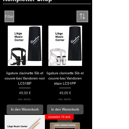
Filter
ligature clarinette Sib et
ligature clarinette Sib et
couvre-bec Vandoren noir
couvre-bec Vandoren
LC51BP
étain LC51PP
Preis
Preis
49,00 €
49,00 €
inkl. MwSt.
inkl. MwSt.
In den Warenkorb
In den Warenkorb
occasion 10 ans