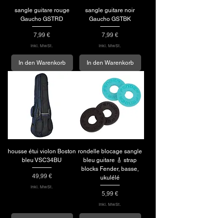
sangle guitare rouge
sangle guitare noir
Gaucho GSTRD
Gaucho GSTBK
Preis
Preis
7,99 €
7,99 €
inkl. MwSt.
inkl. MwSt.
In den Warenkorb
In den Warenkorb
housse étui violon Boston
rondelle blocage sangle
bleu VSC34BU
bleu guitare 🎸 strap
blocks Fender, basse,
Preis
49,99 €
ukulélé
inkl. MwSt.
Preis
5,99 €
inkl. MwSt.