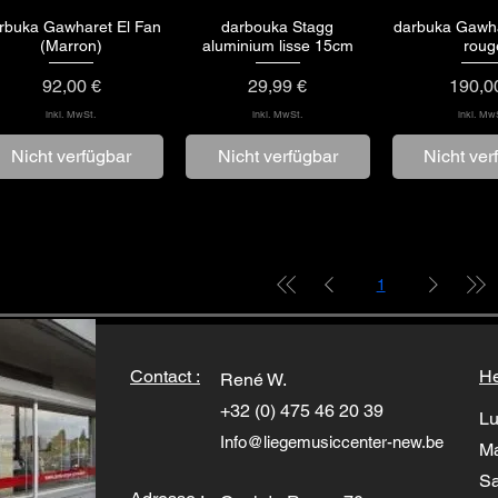
rbuka Gawharet El Fan
darbouka Stagg
darbuka Gawha
Schnellansicht
Schnellansicht
Schnella
(Marron)
aluminium lisse 15cm
roug
Preis
Preis
Preis
92,00 €
29,99 €
190,0
inkl. MwSt.
inkl. MwSt.
inkl. Mw
Nicht verfügbar
Nicht verfügbar
Nicht ver
1
Contact :
He
René W.
+32 (0) 475 46 20 39
Lu
Info@liegemusiccenter-new.be
Ma
Sa