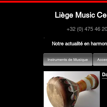
L
M
C
iège
usic
e
+32 (0) 475 46 2
Notre actualité en harmo
Instruments de Musique
Acces
D
Tex