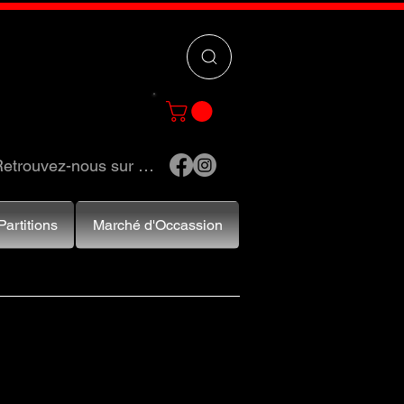
 »
pour trouver
e et accessoires.
etrouvez-nous sur …
Partitions
Marché d'Occassion