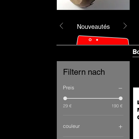
Nouveautés
B
Filtern nach
Preis
29 €
190 €
couleur