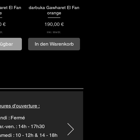
ret El Fan
darbuka Gawharet El Fan
nsicht
Schnellansicht
e
orange
Preis
0 €
190,00 €
St.
inkl. MwSt.
fügbar
In den Warenkorb
ures d'ouverture :
ndi : Fermé
r.-ven. : 14h - 17h30
medi : 10 - 12h & 14 - 18h