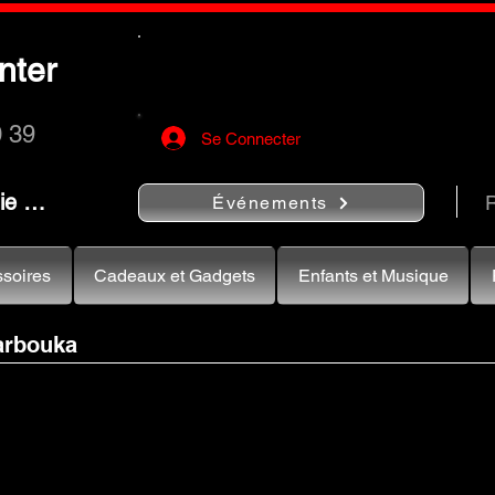
Utilisez le bouton
« Rechercher…
nter
rapidement vos instruments de musiqu
0 39
Se Connecter
nie …
R
Événements
soires
Cadeaux et Gadgets
Enfants et Musique
arbouka
te ...