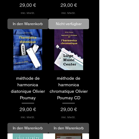
Preis
Preis
29,00 €
29,00 €
inkl. MwSt.
inkl. MwSt.
In den Warenkorb
Nicht verfügbar
méthode de
méthode de
harmonica
harmonica
diatonique Olivier
chromatique Olivier
Poumay
Poumay CD
Preis
Preis
29,00 €
29,00 €
inkl. MwSt.
inkl. MwSt.
In den Warenkorb
In den Warenkorb