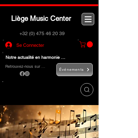
L
M
C
iège
usic
enter
+32 (0) 475 46 20 39
Se Connecter
Notre actualité en harmonie …
Retrouvez-nous sur …
Événements
Utilisez le bouton
« Rechercher… »
pour
trouver rapidement vos instruments de
musique et accessoires.