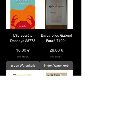
L'île secrète
Barcarolles Gabriel
Deshays 28778
Fauré 71904
Preis
Preis
16,00 €
28,00 €
inkl. MwSt.
inkl. MwSt.
In den Warenkorb
In den Warenkorb
Klavierwerke
Le petit livre d'Anna-