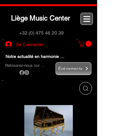
L
M
C
iège
usic
enter
+32 (0) 475 46 20 39
Se Connecter
Notre actualité en harmonie …
Retrouvez-nous sur …
Événements
Utilisez le bouton
« Rechercher… »
pour
trouver rapidement vos instruments de
musique et accessoires.