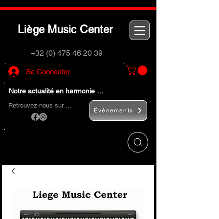
L
M
C
iège
usic
enter
+32 (0) 475 46 20 39
Se Connecter
Notre actualité en harmonie …
Retrouvez-nous sur …
Événements
Utilisez le bouton
« Rechercher… »
pour
trouver rapidement vos instruments de
musique et accessoires.