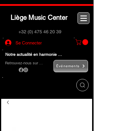
L
M
C
iège
usic
enter
+32 (0) 475 46 20 39
Se Connecter
Notre actualité en harmonie …
Retrouvez-nous sur …
Événements
Utilisez le bouton
« Rechercher… »
pour
trouver rapidement vos instruments de
musique et accessoires.