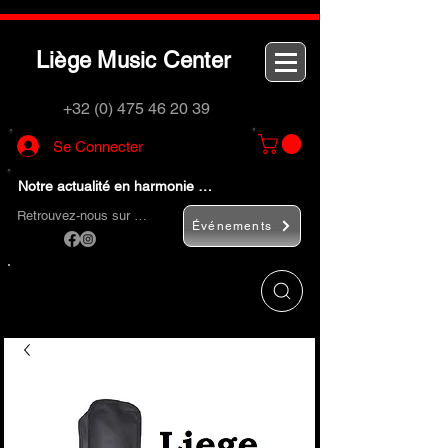
L
M
C
iège
usic
enter
+32 (0) 475 46 20 39
Se Connecter
Notre actualité en harmonie …
Retrouvez-nous sur …
Événements
Utilisez le bouton
« Rechercher… »
pour
trouver rapidement vos instruments de
musique et accessoires.