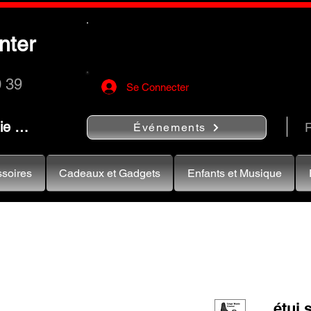
Utilisez le bouton
« Rechercher…
nter
rapidement vos instruments de musiqu
0 39
Se Connecter
nie …
R
Événements
soires
Cadeaux et Gadgets
Enfants et Musique
étui 