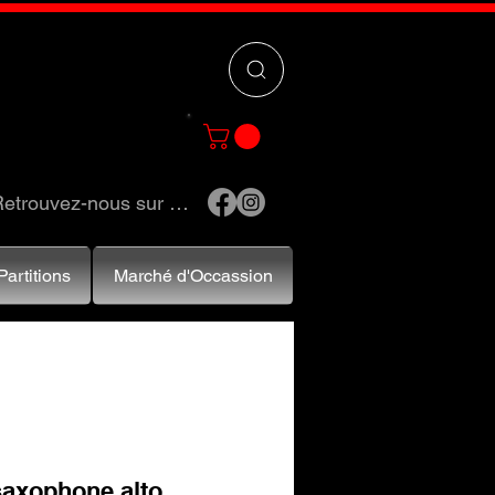
 »
pour trouver
e et accessoires.
etrouvez-nous sur …
Partitions
Marché d'Occassion
saxophone alto