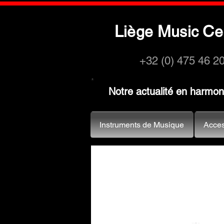
L
M
C
iège
usic
e
+32 (0) 475 46 2
Notre actualité en harmo
Instruments de Musique
Acces