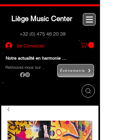
L
M
C
iège
usic
enter
+32 (0) 475 46 20 39
Se Connecter
Notre actualité en harmonie …
Retrouvez-nous sur …
Événements
Utilisez le bouton
« Rechercher… »
pour
trouver rapidement vos instruments de
musique et accessoires.