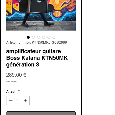
Artikelnummer: KTN50MK3 G0S2689
amplificateur guitare
Boss Katana KTN50MK
génération 3
Preis
289,00 €
inkl. MwSt.
Anzahl
*