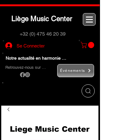
L
M
C
iège
usic
enter
+32 (0) 475 46 20 39
Se Connecter
Notre actualité en harmonie …
Retrouvez-nous sur …
Événements
Utilisez le bouton
« Rechercher… »
pour
trouver rapidement vos instruments de
musique et accessoires.