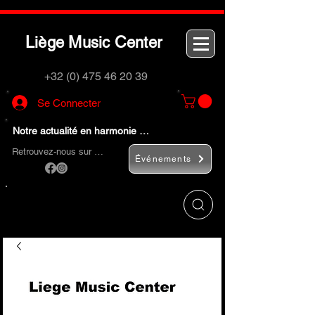
L
M
C
iège
usic
enter
+32 (0) 475 46 20 39
Se Connecter
Notre actualité en harmonie …
Retrouvez-nous sur …
Événements
Utilisez le bouton
« Rechercher… »
pour
trouver rapidement vos instruments de
musique et accessoires.