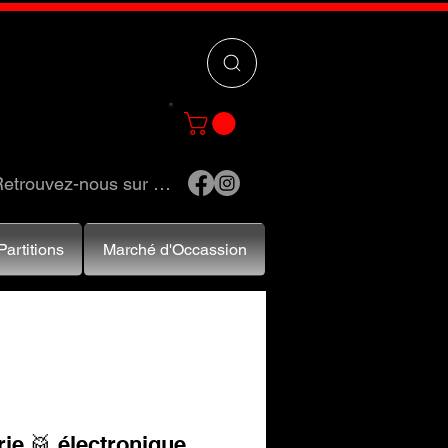
 »
pour trouver
e et accessoires.
etrouvez-nous sur …
Partitions
Marché d'Occassion
rie 🥁 électronique