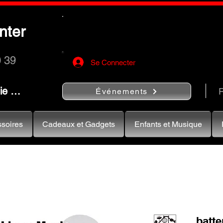
Utilisez le bouton
« Rechercher…
nter
rapidement vos instruments de musiqu
0 39
Se Connecter
nie …
R
Événements
soires
Cadeaux et Gadgets
Enfants et Musique
batte