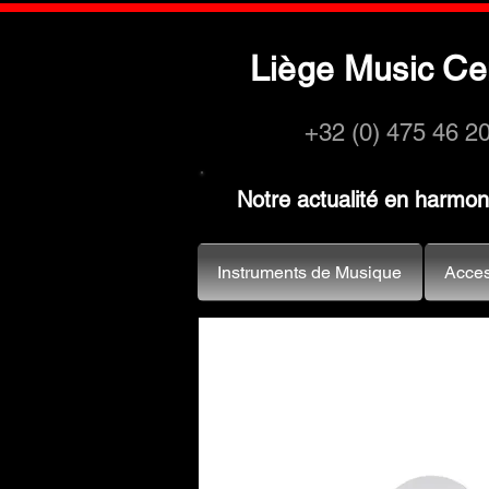
L
M
C
iège
usic
e
+32 (0) 475 46 2
Notre actualité en harmo
Instruments de Musique
Acces