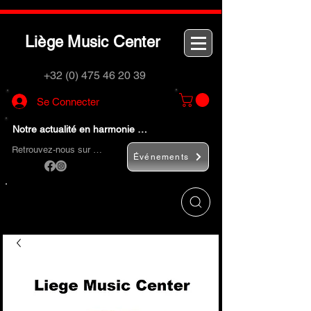
L
M
C
iège
usic
enter
+32 (0) 475 46 20 39
Se Connecter
Notre actualité en harmonie …
Retrouvez-nous sur …
Événements
Utilisez le bouton
« Rechercher… »
pour
trouver rapidement vos instruments de
musique et accessoires.