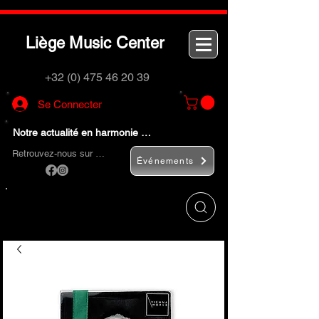
L
M
C
iège
usic
enter
+32 (0) 475 46 20 39
Se Connecter
Notre actualité en harmonie …
Retrouvez-nous sur …
Événements
Utilisez le bouton
« Rechercher… »
pour
trouver rapidement vos instruments de
musique et accessoires.