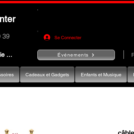
Utilisez le bouton
« Rechercher…
nter
rapidement vos instruments de musiqu
0 39
Se Connecter
nie …
R
Événements
soires
Cadeaux et Gadgets
Enfants et Musique
câble