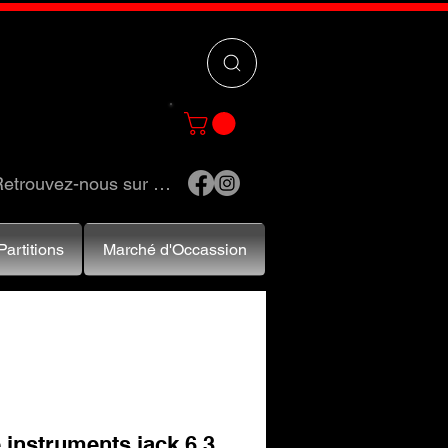
 »
pour trouver
e et accessoires.
etrouvez-nous sur …
Partitions
Marché d'Occassion
 instruments jack 6,3