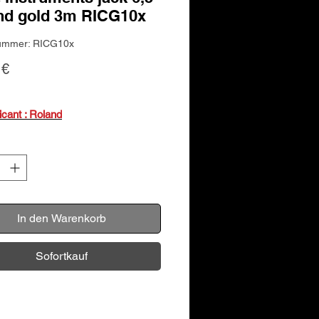
nd gold 3m RICG10x
nummer: RICG10x
Preis
 €
ricant : Roland
In den Warenkorb
Sofortkauf