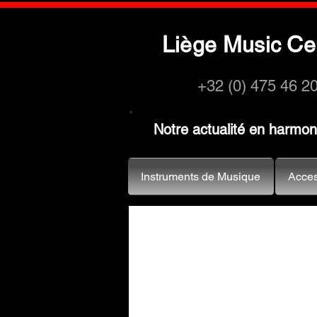
L
M
C
iège
usic
e
+32 (0) 475 46 2
Notre actualité en harmo
Instruments de Musique
Acces