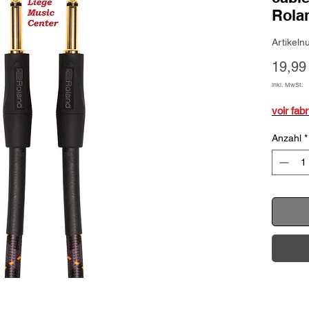
Rola
Artikel
19,99
inkl. MwSt.
voir fab
Anzahl
*