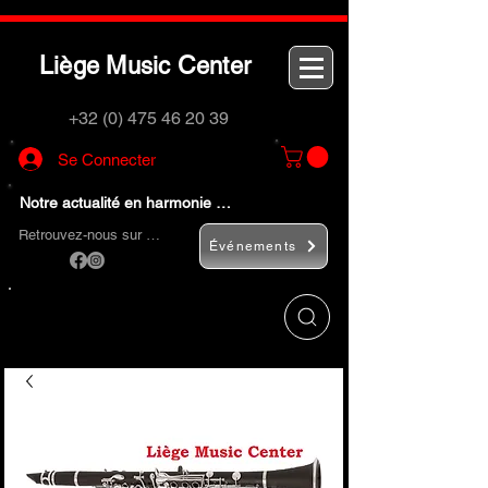
L
M
C
iège
usic
enter
+32 (0) 475 46 20 39
Se Connecter
Notre actualité en harmonie …
Retrouvez-nous sur …
Événements
Utilisez le bouton
« Rechercher… »
pour
trouver rapidement vos instruments de
musique et accessoires.