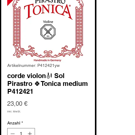
Artikelnummer: P412421yw
corde violon🎻 Sol
Pirastro 🍀Tonica medium
P412421
Preis
23,00 €
inkl. MwSt.
Anzahl
*