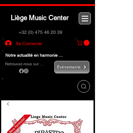
L
M
C
iège
usic
enter
+32 (0) 475 46 20 39
Se Connecter
Notre actualité en harmonie …
Retrouvez-nous sur …
Événements
Utilisez le bouton
« Rechercher… »
pour
trouver rapidement vos instruments de
musique et accessoires.