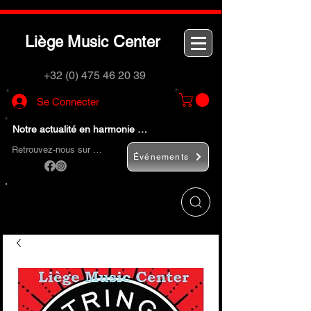
L
M
C
iège
usic
enter
+32 (0) 475 46 20 39
Se Connecter
Notre actualité en harmonie …
Retrouvez-nous sur …
Événements
Utilisez le bouton
« Rechercher… »
pour
trouver rapidement vos instruments de
musique et accessoires.