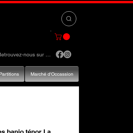
 »
pour trouver
e et accessoires.
etrouvez-nous sur …
Partitions
Marché d'Occassion
s banjo ténor La