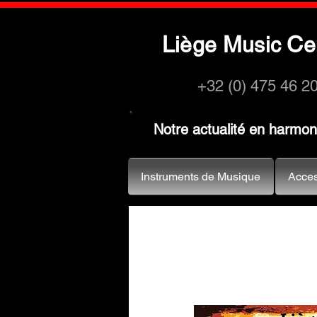
L
M
C
iège
usic
e
+32 (0) 475 46 2
Notre actualité en harmo
Instruments de Musique
Acces