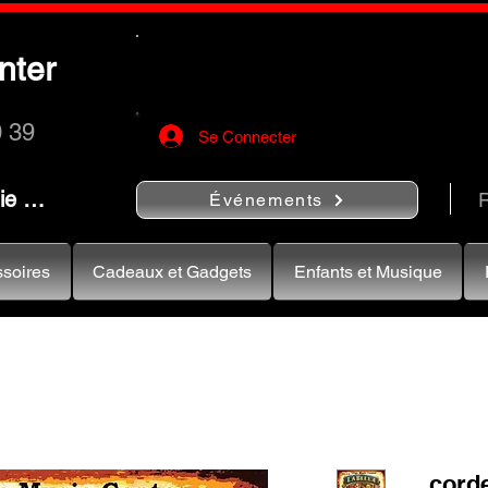
Utilisez le bouton
« Rechercher…
nter
rapidement vos instruments de musiqu
0 39
Se Connecter
nie …
R
Événements
soires
Cadeaux et Gadgets
Enfants et Musique
corde