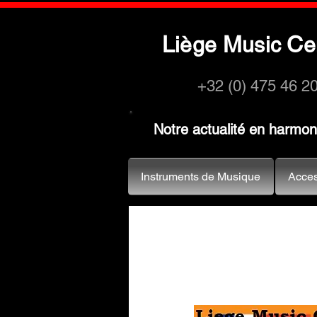
L
M
C
iège
usic
e
+32 (0) 475 46 2
Notre actualité en harmo
Instruments de Musique
Acces