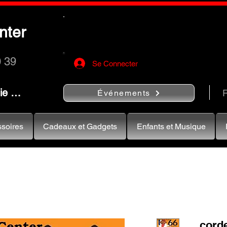
Utilisez le bouton
« Rechercher…
nter
rapidement vos instruments de musiqu
0 39
Se Connecter
nie …
R
Événements
soires
Cadeaux et Gadgets
Enfants et Musique
corde