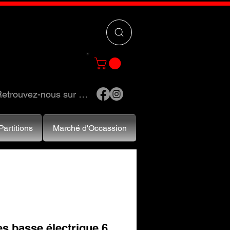
 »
pour trouver
e et accessoires.
etrouvez-nous sur …
Partitions
Marché d'Occassion
s basse électrique 6