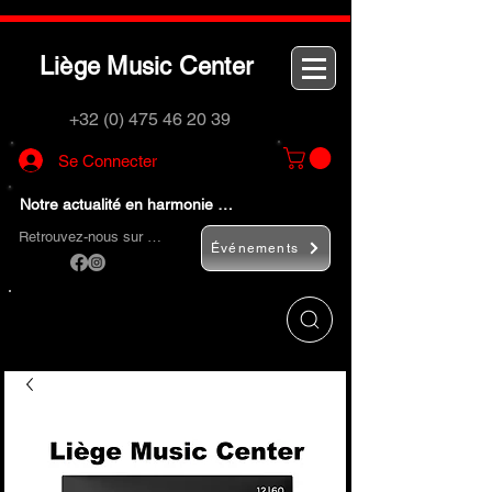
L
M
C
iège
usic
enter
+32 (0) 475 46 20 39
Se Connecter
Notre actualité en harmonie …
Retrouvez-nous sur …
Événements
Utilisez le bouton
« Rechercher… »
pour
trouver rapidement vos instruments de
musique et accessoires.