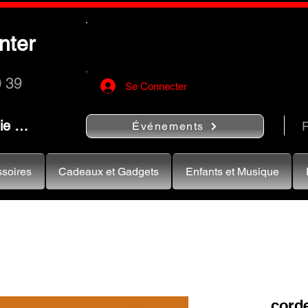
Utilisez le bouton
« Rechercher…
nter
rapidement vos instruments de musiqu
0 39
Se Connecter
nie …
R
Événements
soires
Cadeaux et Gadgets
Enfants et Musique
corde