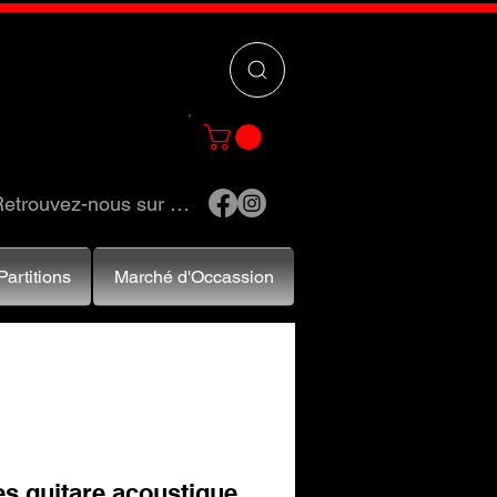
 »
pour trouver
e et accessoires.
etrouvez-nous sur …
Partitions
Marché d'Occassion
s guitare acoustique