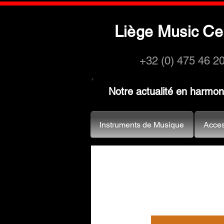
L
M
C
iège
usic
e
+32 (0) 475 46 2
Notre actualité en harmo
Instruments de Musique
Acces