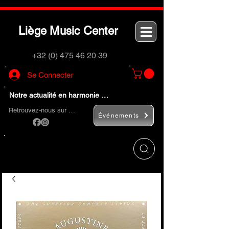
L
M
C
iège
usic
enter
+32 (0) 475 46 20 39
Se Connecter
Notre actualité en harmonie …
Retrouvez-nous sur …
Événements
Utilisez le bouton
« Rechercher… »
pour
trouver rapidement vos instruments de
musique et accessoires.