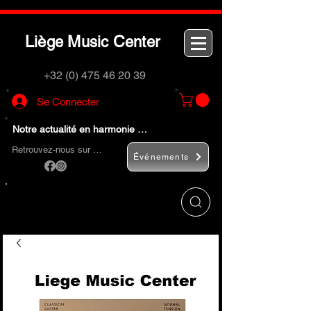
L
M
C
iège
usic
enter
+32 (0) 475 46 20 39
Se Connecter
Notre actualité en harmonie …
Retrouvez-nous sur …
Événements
Utilisez le bouton
« Rechercher… »
pour
trouver rapidement vos instruments de
musique et accessoires.