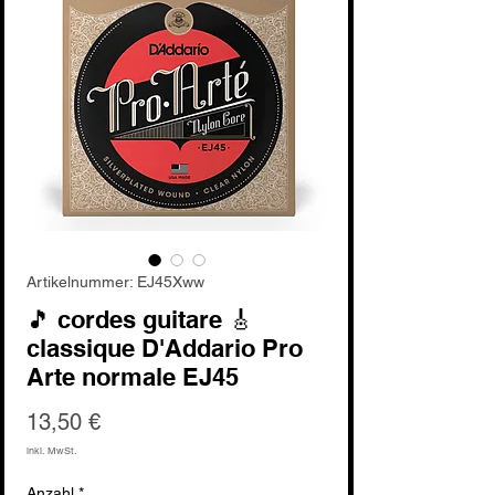
Artikelnummer: EJ45Xww
🎵 cordes guitare 🎸
classique D'Addario Pro
Arte normale EJ45
Preis
13,50 €
inkl. MwSt.
Anzahl
*