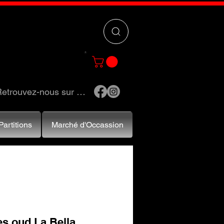
 »
pour trouver
e et accessoires.
etrouvez-nous sur …
Partitions
Marché d'Occassion
s oud La Bella