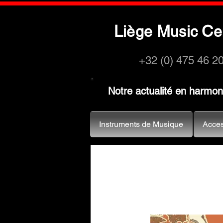
L
M
C
iège
usic
e
+32 (0) 475 46 2
Notre actualité en harmo
Instruments de Musique
Acces