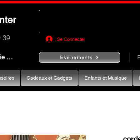
Utilisez le bouton
« Rechercher…
nter
rapidement vos instruments de musiqu
0 39
Se Connecter
nie …
R
Événements
soires
Cadeaux et Gadgets
Enfants et Musique
corde