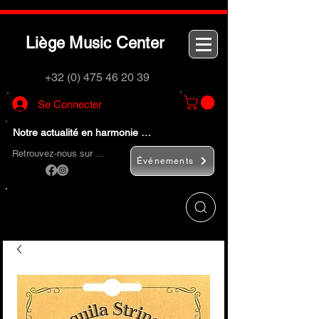
L
M
C
iège
usic
enter
+32 (0) 475 46 20 39
Se Connecter
Notre actualité en harmonie …
Retrouvez-nous sur …
Événements
Utilisez le bouton
« Rechercher… »
pour
trouver rapidement vos instruments de
musique et accessoires.