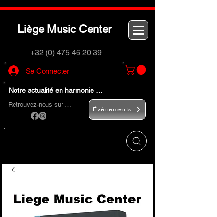
L
M
C
iège
usic
enter
+32 (0) 475 46 20 39
Se Connecter
Notre actualité en harmonie …
Retrouvez-nous sur …
Événements
Utilisez le bouton
« Rechercher… »
pour
trouver rapidement vos instruments de
musique et accessoires.