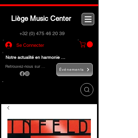
L
M
C
iège
usic
enter
+32 (0) 475 46 20 39
Se Connecter
Notre actualité en harmonie …
Retrouvez-nous sur …
Événements
Utilisez le bouton
« Rechercher… »
pour
trouver rapidement vos instruments de
musique et accessoires.