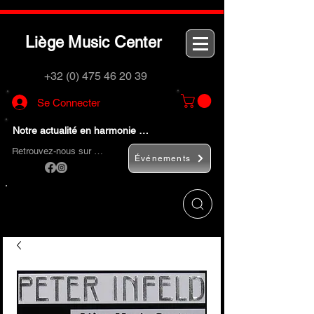
L
M
C
iège
usic
enter
+32 (0) 475 46 20 39
Se Connecter
Notre actualité en harmonie …
Retrouvez-nous sur …
Événements
Utilisez le bouton
« Rechercher… »
pour
trouver rapidement vos instruments de
musique et accessoires.