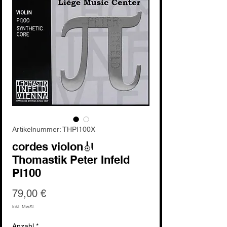
Artikelnummer: THPI100X
cordes violon🎻
Thomastik Peter Infeld
PI100
Preis
79,00 €
inkl. MwSt.
Anzahl
*