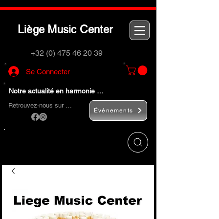
L
M
C
iège
usic
enter
+32 (0) 475 46 20 39
Se Connecter
Notre actualité en harmonie …
Retrouvez-nous sur …
Événements
Utilisez le bouton
« Rechercher… »
pour
trouver rapidement vos instruments de
musique et accessoires.