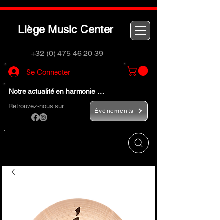
L
M
C
iège
usic
enter
+32 (0) 475 46 20 39
Se Connecter
Notre actualité en harmonie …
Retrouvez-nous sur …
Événements
Utilisez le bouton
« Rechercher… »
pour
trouver rapidement vos instruments de
musique et accessoires.