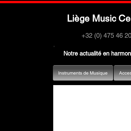
L
M
C
iège
usic
e
+32 (0) 475 46 2
Notre actualité en harmo
Instruments de Musique
Acces