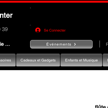
Utilisez le bouton
« Rechercher…
nter
rapidement vos instruments de musiqu
0 39
Se Connecter
nie …
R
Événements
soires
Cadeaux et Gadgets
Enfants et Musique
flûte