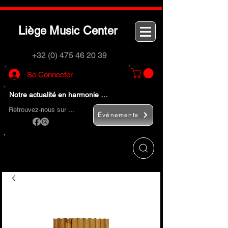
L
M
C
iège
usic
enter
+32 (0) 475 46 20 39
Se Connecter
Notre actualité en harmonie …
Retrouvez-nous sur …
Événements
Utilisez le bouton
« Rechercher… »
pour
trouver rapidement vos instruments de
musique et accessoires.