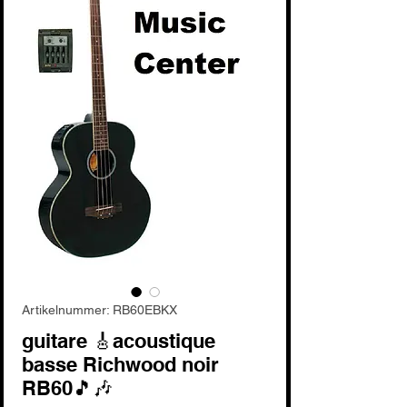
Artikelnummer: RB60EBKX
guitare 🎸acoustique
basse Richwood noir
RB60🎵🎶