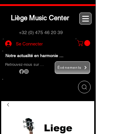
L
M
C
iège
usic
enter
+32 (0) 475 46 20 39
Se Connecter
Notre actualité en harmonie …
Retrouvez-nous sur …
Événements
Utilisez le bouton
« Rechercher… »
pour
trouver rapidement vos instruments de
musique et accessoires.