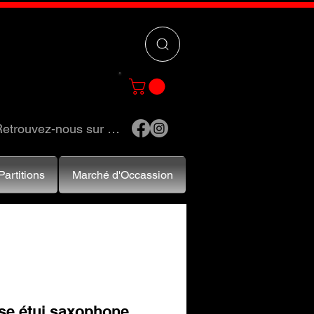
 »
pour trouver
e et accessoires.
etrouvez-nous sur …
Partitions
Marché d'Occassion
se étui saxophone