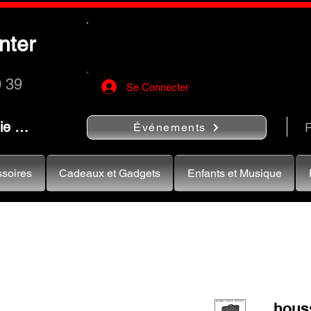
Utilisez le bouton
« Rechercher…
nter
rapidement vos instruments de musiqu
0 39
Se Connecter
nie …
R
Événements
soires
Cadeaux et Gadgets
Enfants et Musique
hous