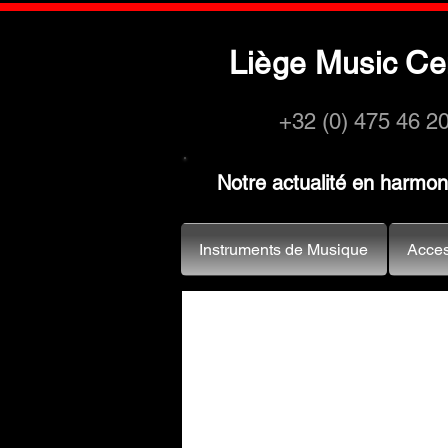
L
M
C
iège
usic
e
+32 (0) 475 46 2
Notre actualité en harmo
Instruments de Musique
Acces