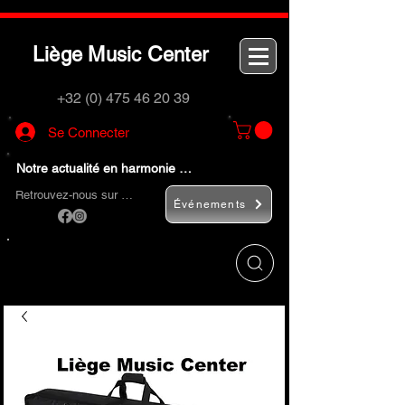
L
M
C
iège
usic
enter
+32 (0) 475 46 20 39
Se Connecter
Notre actualité en harmonie …
Retrouvez-nous sur …
Événements
Utilisez le bouton
« Rechercher… »
pour
trouver rapidement vos instruments de
musique et accessoires.