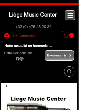
L
M
C
iège
usic
enter
+32 (0) 475 46 20 39
Se Connecter
Notre actualité en harmonie …
Retrouvez-nous sur …
Événements
Utilisez le bouton
« Rechercher… »
pour
trouver rapidement vos instruments de
musique et accessoires.