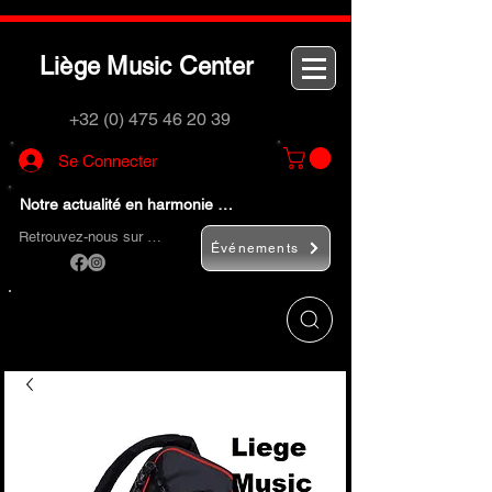
L
M
C
iège
usic
enter
+32 (0) 475 46 20 39
Se Connecter
Notre actualité en harmonie …
Retrouvez-nous sur …
Événements
Utilisez le bouton
« Rechercher… »
pour
trouver rapidement vos instruments de
musique et accessoires.