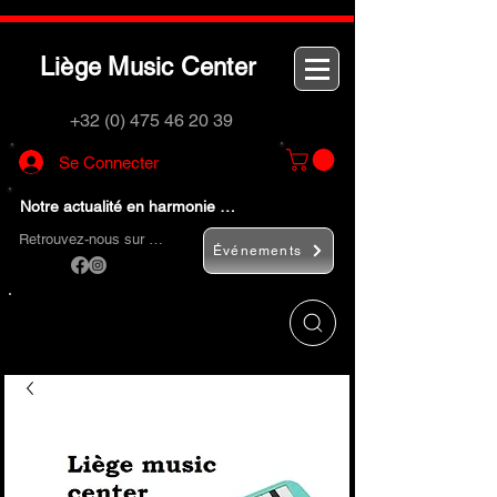
L
M
C
iège
usic
enter
+32 (0) 475 46 20 39
Se Connecter
Notre actualité en harmonie …
Retrouvez-nous sur …
Événements
Utilisez le bouton
« Rechercher… »
pour
trouver rapidement vos instruments de
musique et accessoires.