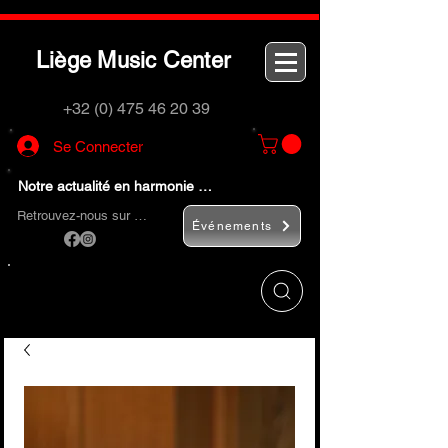
L
M
C
iège
usic
enter
+32 (0) 475 46 20 39
Se Connecter
Notre actualité en harmonie …
Retrouvez-nous sur …
Événements
Utilisez le bouton
« Rechercher… »
pour
trouver rapidement vos instruments de
musique et accessoires.