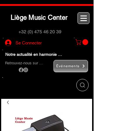
L
M
C
iège
usic
enter
+32 (0) 475 46 20 39
Se Connecter
Notre actualité en harmonie …
Retrouvez-nous sur …
Événements
Utilisez le bouton
« Rechercher… »
pour
trouver rapidement vos instruments de
musique et accessoires.