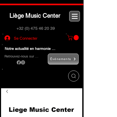
L
M
C
iège
usic
enter
+32 (0) 475 46 20 39
Se Connecter
Notre actualité en harmonie …
Retrouvez-nous sur …
Événements
Utilisez le bouton
« Rechercher… »
pour
trouver rapidement vos instruments de
musique et accessoires.